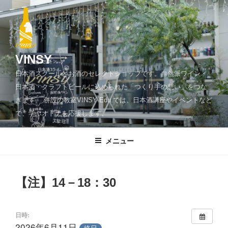
コ
ン
テ
ン
ツ
VINSY
へ
日本酒スクールとお酒のセレクトショップです。自然派ワイン・
ス
日本酒・クラフトビールに込められた「つくり手の想い」をつな
キ
ぎます。 併設の教室VINSY Edu.では、日本酒講座やイベントなど
ッ
で、学ぶオトナを応援します。
プ
メニュー
【注】14－18：30
日時:
2026年6月11日
終日