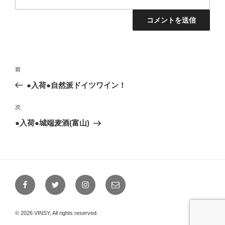
投
前
前
稿
の
●入荷●自然派ドイツワイン！
ナ
投
ビ
稿
次
次
ゲ
の
●入荷●城端麦酒(富山)
投
ー
稿
シ
ョ
ン
Facebook
Twitter
Instagram
メ
ー
ル
© 2026 VINSY, All rights reserved.