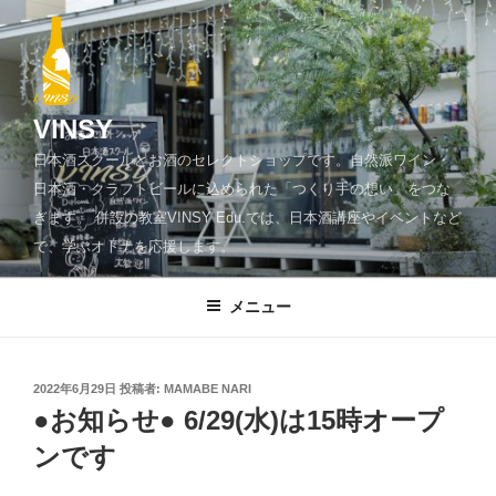
コ
ン
テ
ン
ツ
VINSY
へ
日本酒スクールとお酒のセレクトショップです。自然派ワイン・
ス
日本酒・クラフトビールに込められた「つくり手の想い」をつな
キ
ぎます。 併設の教室VINSY Edu.では、日本酒講座やイベントなど
ッ
で、学ぶオトナを応援します。
プ
メニュー
投
2022年6月29日
投稿者:
MAMABE NARI
稿
●お知らせ● 6/29(水)は15時オープ
日:
ンです