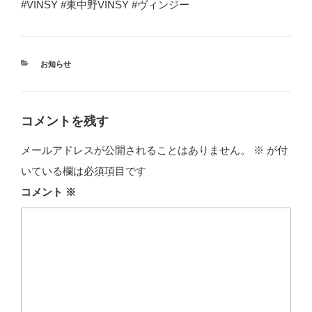
#VINSY #東中野VINSY #ヴィンジー
カ
お知らせ
テ
ゴ
リ
ー
コメントを残す
メールアドレスが公開されることはありません。
※
が付
いている欄は必須項目です
コメント
※