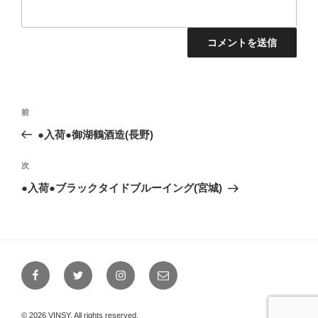
投
前
前
稿
の
●入荷●御湖鶴酒造(長野)
ナ
投
ビ
稿
次
次
ゲ
の
●入荷●ブラックタイドブルーイング(宮城)
投
ー
稿
シ
ョ
ン
Facebook
Twitter
Instagram
メ
ー
ル
© 2026 VINSY, All rights reserved.