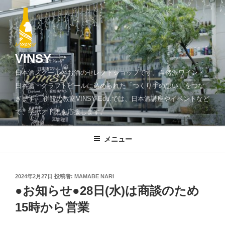
コ
ン
テ
ン
ツ
VINSY
へ
日本酒スクールとお酒のセレクトショップです。自然派ワイン・
ス
日本酒・クラフトビールに込められた「つくり手の想い」をつな
キ
ぎます。 併設の教室VINSY Edu.では、日本酒講座やイベントなど
ッ
で、学ぶオトナを応援します。
プ
メニュー
投
2024年2月27日
投稿者:
MAMABE NARI
稿
●お知らせ●28日(水)は商談のため
日:
15時から営業