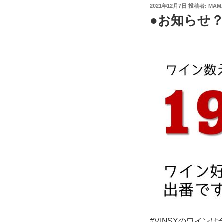
投
2021年12月7日
投稿者:
MAM
稿
●お知らせ？
日:
#VINSYのワイン