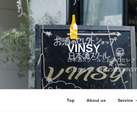
コ
ン
テ
ン
ツ
へ
VINSY
ス
キ
日本酒スクールとお酒のセレク
ッ
プ
つなぎます。 併設の教室VIN
Top
About us
Service