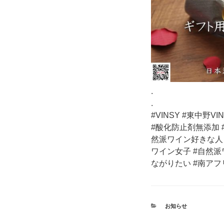
.
.
#VINSY #東中野
#酸化防止剤無添加 
然派ワイン好きな人
ワイン女子 #自然派
ながりたい #南ア
カ
お知らせ
テ
ゴ