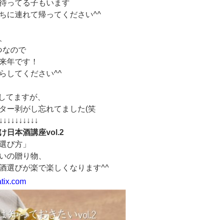
待ってる子もいます
ちに連れて帰ってください^^
、
つなので
来年です！
らしてください^^
活してますが、
ター剥がし忘れてました(笑
↓↓↓↓↓↓↓↓↓↓
日本酒講座vol.2
選び方」
いの贈り物、
酒選びが楽で楽しくなります^^
atix.com