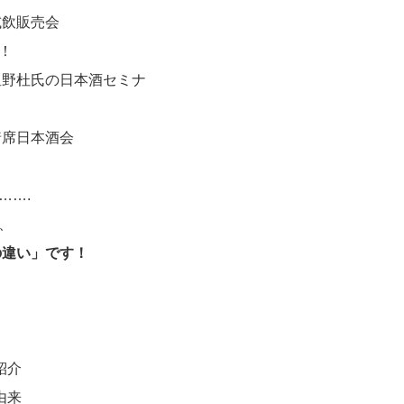
試飲販売会
！
 星野杜氏の日本酒セミナ
着席日本酒会
…….
、
の違い」です！
紹介
由来