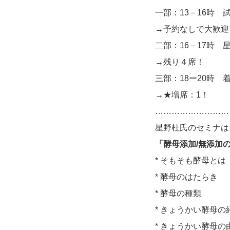
一部：13－16時 
→予約なしで大歓迎
二部：16－17時
→残り４席！
三部：18ー20時 
→★増席：1！
………………………
星野杜氏のセミナは
「酵母添加/無添加
* そもそも酵母とは
* 酵母のはたらき
* 酵母の種類
* きょうかい酵母の
* きょうかい酵母の