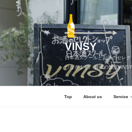
コ
ン
テ
ン
ツ
へ
VINSY
ス
キ
日本酒スクールとお酒のセレク
ッ
プ
つなぎます。 併設の教室VIN
Top
About us
Service