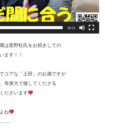
00:21
曜は星野杜氏をお招きしての
います！！
でコアな「土田」のお酒ですが
、等身大で接してくださる
くださいます
よね
…….