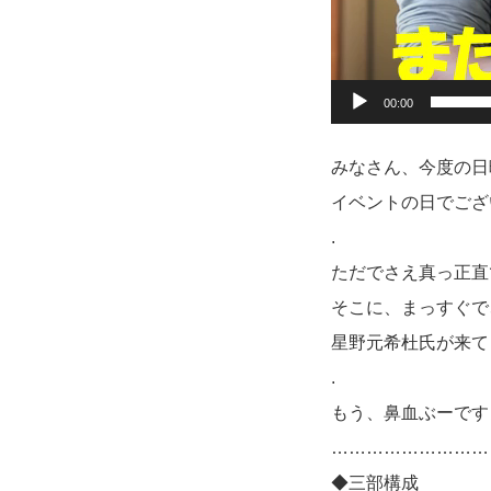
00:00
みなさん、今度の日
イベントの日でござ
.
ただでさえ真っ正直
そこに、まっすぐで
星野元希杜氏が来て
.
もう、鼻血ぶーです
………………………
◆三部構成