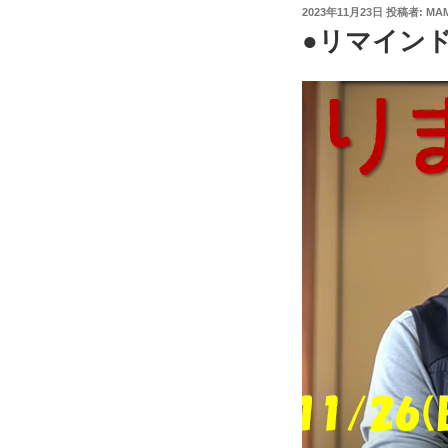
投
2023年11月23日
投稿者:
MAM
稿
●リマインド
日:
動
画
プ
レ
ー
ヤ
ー