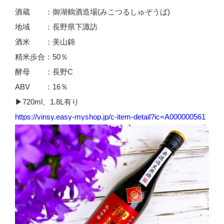
酒蔵 ：御湖鶴酒造場(みこつるしゅぞうば)
地域 ：長野県下諏訪
酒米 ：美山錦
精米歩合：50％
酵母 ：長野C
ABV ：16％
▶720ml、1.8L有り
https://vinsy.easy-myshop.jp/c-item-detail?ic=A000000561