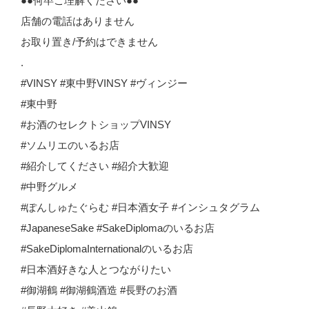
●●何卒ご理解ください●●
店舗の電話はありません
お取り置き/予約はできません
.
#VINSY #東中野VINSY #ヴィンジー
#東中野
#お酒のセレクトショップVINSY
#ソムリエのいるお店
#紹介してください #紹介大歓迎
#中野グルメ
#ぽんしゅたぐらむ #日本酒女子 #インシュタグラム
#JapaneseSake #SakeDiplomaのいるお店
#SakeDiplomaInternationalのいるお店
#日本酒好きな人とつながりたい
#御湖鶴 #御湖鶴酒造 #長野のお酒