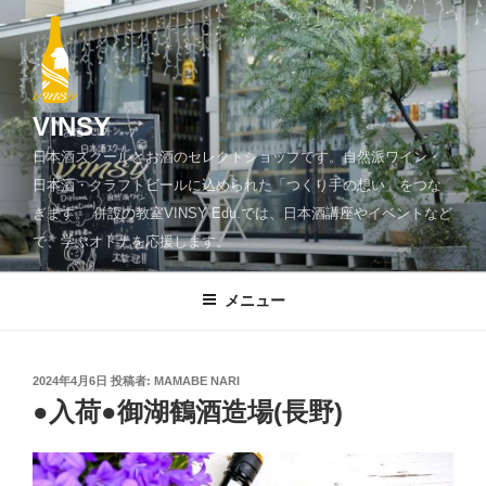
コ
ン
テ
ン
ツ
VINSY
へ
日本酒スクールとお酒のセレクトショップです。自然派ワイン・
ス
日本酒・クラフトビールに込められた「つくり手の想い」をつな
キ
ぎます。 併設の教室VINSY Edu.では、日本酒講座やイベントなど
ッ
で、学ぶオトナを応援します。
プ
メニュー
投
2024年4月6日
投稿者:
MAMABE NARI
稿
●入荷●御湖鶴酒造場(長野)
日: