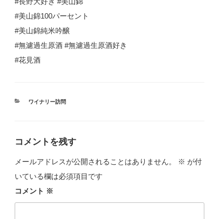
#長野大好き #美山錦
#美山錦100パーセント
#美山錦純米吟醸
#無濾過生原酒 #無濾過生原酒好き
#花見酒
カ
ワイナリー訪問
テ
ゴ
リ
ー
コメントを残す
メールアドレスが公開されることはありません。
※
が付
いている欄は必須項目です
コメント
※