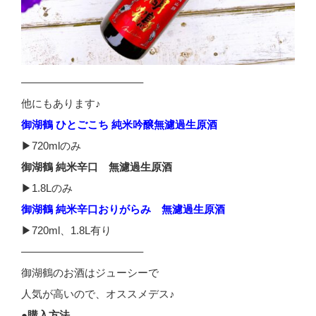
———————————–
他にもあります♪
御湖鶴 ひとごこち 純米吟醸無濾過生原酒
▶720mlのみ
御湖鶴 純米辛口 無濾過生原酒
▶1.8Lのみ
御湖鶴 純米辛口おりがらみ 無濾過生原酒
▶720ml、1.8L有り
———————————–
御湖鶴のお酒はジューシーで
人気が高いので、オススメデス♪
●購入方法