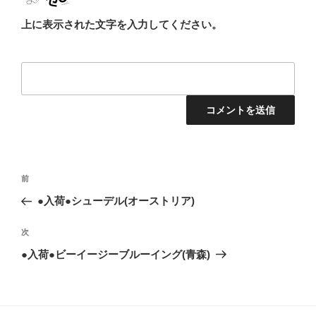
上に表示された文字を入力してください。
投
前
前
稿
の
●入荷●シューデル(オーストリア)
ナ
投
ビ
稿
次
次
ゲ
の
●入荷●ビーイージーブルーイング(青森)
投
ー
稿
シ
ョ