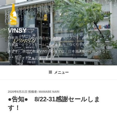
コ
ン
テ
ン
ツ
VINSY
へ
日本酒スクールとお酒のセレクトショップです。自然派ワイン・
ス
日本酒・クラフトビールに込められた「つくり手の想い」をつな
キ
ぎます。 併設の教室VINSY Edu.では、日本酒講座やイベントなど
ッ
で、学ぶオトナを応援します。
プ
メニュー
投
2020年8月21日
投稿者:
MAMABE NARI
稿
●告知● 8/22-31感謝セールしま
日:
す！