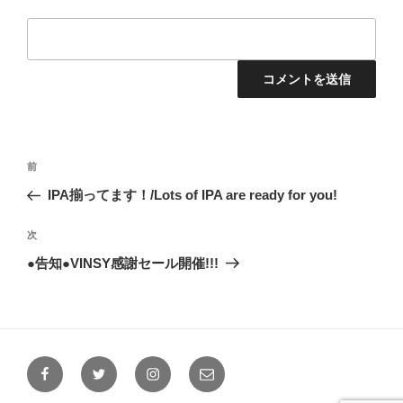
投
前
前
稿
の
IPA揃ってます！/Lots of IPA are ready for you!
ナ
投
ビ
稿
次
次
ゲ
の
●告知●VINSY感謝セール開催!!!
投
ー
稿
シ
ョ
ン
Facebook
Twitter
Instagram
メ
ー