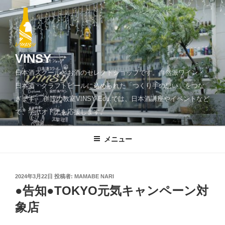
コ
ン
テ
ン
ツ
VINSY
へ
日本酒スクールとお酒のセレクトショップです。自然派ワイン・
ス
日本酒・クラフトビールに込められた「つくり手の想い」をつな
キ
ぎます。 併設の教室VINSY Edu.では、日本酒講座やイベントなど
ッ
で、学ぶオトナを応援します。
プ
メニュー
投
2024年3月22日
投稿者:
MAMABE NARI
稿
●告知●TOKYO元気キャンペーン対
日:
象店