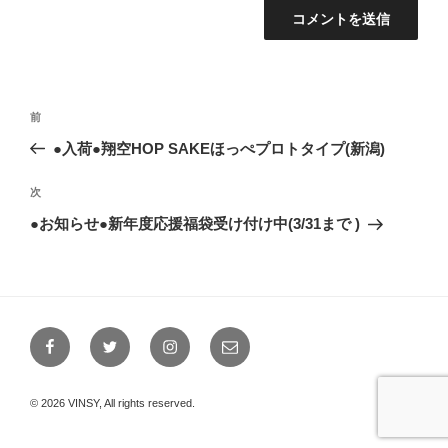
投
前
前
稿
の
●入荷●翔空HOP SAKEほっぺプロトタイプ(新潟)
ナ
投
ビ
稿
次
次
ゲ
の
●お知らせ●新年度応援福袋受け付け中(3/31まで )
投
ー
稿
シ
ョ
ン
Facebook
Twitter
Instagram
メ
ー
ル
© 2026 VINSY, All rights reserved.