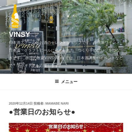
コ
ン
テ
ン
ツ
VINSY
へ
日本酒スクールとお酒のセレクトショップです。自然派ワイン・
ス
日本酒・クラフトビールに込められた「つくり手の想い」をつな
キ
ぎます。 併設の教室VINSY Edu.では、日本酒講座やイベントなど
ッ
で、学ぶオトナを応援します。
プ
メニュー
投
2020年12月14日
投稿者:
MAMABE NARI
稿
●営業日のお知らせ●
日: