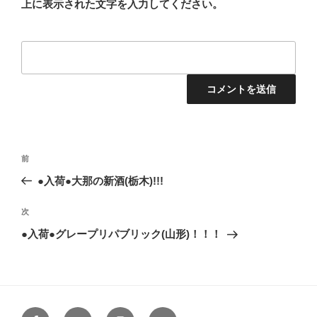
上に表示された文字を入力してください。
投
前
前
稿
の
●入荷●大那の新酒(栃木)!!!
ナ
投
ビ
稿
次
次
ゲ
の
●入荷●グレープリパブリック(山形)！！！
投
ー
稿
シ
ョ
ン
Facebook
Twitter
Instagram
メ