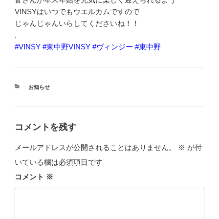
VINSYはいつでもウエルカムですので
じゃんじゃんいらしてくださいね！！
.
#VINSY
#東中野VINSY
#ヴィンジー
#東中野
カ
お知らせ
テ
ゴ
リ
ー
コメントを残す
メールアドレスが公開されることはありません。
※
が付
いている欄は必須項目です
コメント
※