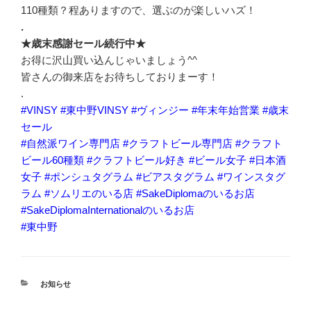
110種類？程ありますので、選ぶのが楽しいハズ！
.
★歳末感謝セール続行中★
お得に沢山買い込んじゃいましょう^^
皆さんの御来店をお待ちしておりまーす！
.
#VINSY
#東中野VINSY
#ヴィンジー
#年末年始営業
#歳末
セール
#自然派ワイン専門店
#クラフトビール専門店
#クラフト
ビール60種類
#クラフトビール好き
#ビール女子
#日本酒
女子
#ポンシュタグラム
#ビアスタグラム
#ワインスタグ
ラム
#ソムリエのいる店
#SakeDiplomaのいるお店
#SakeDiplomaInternationalのいるお店
#東中野
カ
お知らせ
テ
ゴ