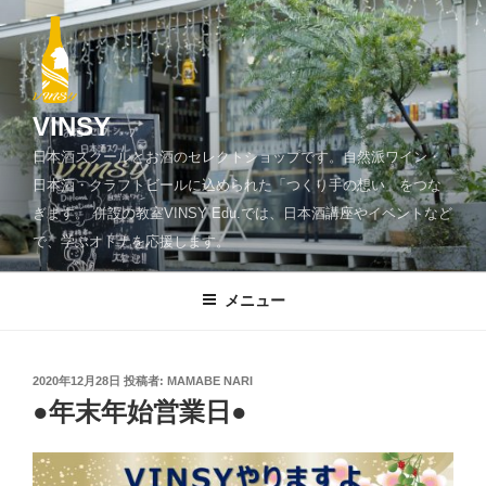
コ
ン
テ
ン
ツ
VINSY
へ
日本酒スクールとお酒のセレクトショップです。自然派ワイン・
ス
日本酒・クラフトビールに込められた「つくり手の想い」をつな
キ
ぎます。 併設の教室VINSY Edu.では、日本酒講座やイベントなど
ッ
で、学ぶオトナを応援します。
プ
メニュー
投
2020年12月28日
投稿者:
MAMABE NARI
稿
●年末年始営業日●
日: