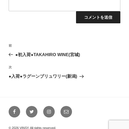
投
前
前
稿
の
●初入荷●TAKAHIRO WINE(宮城)
ナ
投
ビ
稿
次
次
ゲ
の
●入荷●ラグーンブリュワリー(新潟)
投
ー
稿
シ
ョ
ン
Facebook
Twitter
Instagram
メ
ー
ル
© 2026 VINSY, All rights reserved.