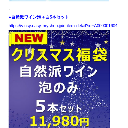
.
●自然派ワイン泡＋白5本セット
https://vinsy.easy-myshop.jp/c-item-detail?ic=A000001604