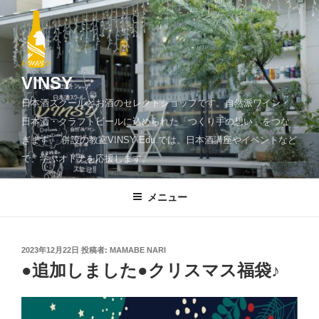
コ
ン
テ
ン
ツ
VINSY
へ
日本酒スクールとお酒のセレクトショップです。自然派ワイン・
ス
日本酒・クラフトビールに込められた「つくり手の想い」をつな
キ
ぎます。 併設の教室VINSY Edu.では、日本酒講座やイベントなど
ッ
で、学ぶオトナを応援します。
プ
メニュー
投
2023年12月22日
投稿者:
MAMABE NARI
稿
●追加しました●クリスマス福袋♪
日: