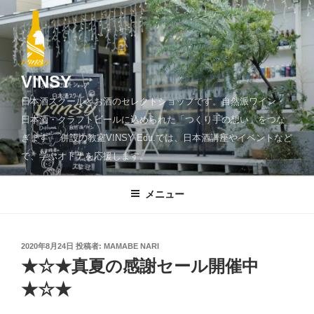
コ
ン
テ
ン
ツ
VINSY
へ
日本酒スクールとお酒のセレクトショップです。自然派ワイン・
ス
日本酒・クラフトビールに込められた「つくり手の想い」をつな
キ
ぎます。 併設の教室VINSY Edu.では、日本酒講座やイベントなど
ッ
で、学ぶオトナを応援します。
プ
メニュー
投
2020年8月24日
投稿者:
MAMABE NARI
稿
★☆★真夏の感謝セール開催中
日:
★☆★