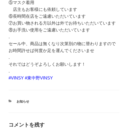
⑤マスク着用
店主もお客様にも依頼しています
⑥長時間在店をご遠慮いただいています
⑦お買い物される方以外は外でお待ちいただいています
⑧お手洗い使用をご遠慮いただいています
.
セール中、商品は無くなり次第別の物に替わりますので
お時間許せば何度か足を運んでくださいませ
.
それではどうぞよろしくお願いします！
.
#VINSY
#東中野VINSY
カ
お知らせ
テ
ゴ
リ
ー
コメントを残す