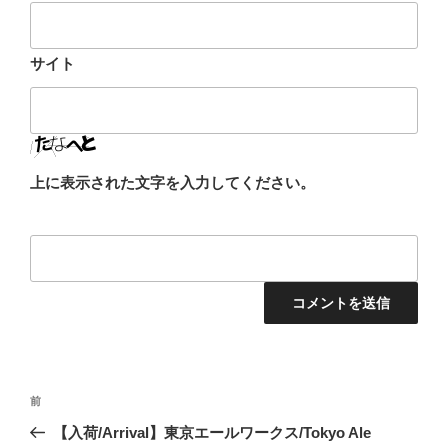
サイト
上に表示された文字を入力してください。
投
前
前
稿
の
【入荷/Arrival】東京エールワークス/Tokyo Ale
ナ