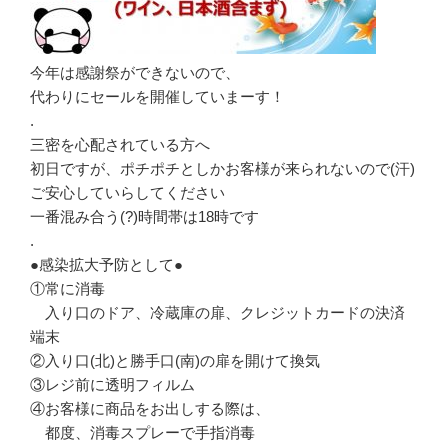
今年は感謝祭ができないので、
代わりにセールを開催していまーす！
.
三密を心配されている方へ
初日ですが、ポチポチとしかお客様が来られないので(汗)
ご安心していらしてください
一番混み合う(?)時間帯は18時です
.
●感染拡大予防として●
①常に消毒
入り口のドア、冷蔵庫の扉、クレジットカードの決済
端末
②入り口(北)と勝手口(南)の扉を開けて換気
③レジ前に透明フィルム
④お客様に商品をお出しする際は、
都度、消毒スプレーで手指消毒