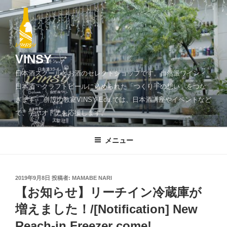
コ
ン
テ
ン
ツ
VINSY
へ
日本酒スクールとお酒のセレクトショップです。自然派ワイン・
ス
日本酒・クラフトビールに込められた「つくり手の想い」をつな
キ
ぎます。 併設の教室VINSY Edu.では、日本酒講座やイベントなど
ッ
で、学ぶオトナを応援します。
プ
メニュー
投
2019年9月8日
投稿者:
MAMABE NARI
稿
【お知らせ】リーチイン冷蔵庫が
日:
増えました！/[Notification] New
Reach-in Freezer come!