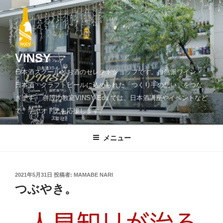
コ
ン
テ
ン
ツ
VINSY
へ
日本酒スクールとお酒のセレクトショップです。自然派ワイン・
ス
日本酒・クラフトビールに込められた「つくり手の想い」をつな
キ
ぎます。 併設の教室VINSY Edu.では、日本酒講座やイベントなど
ッ
で、学ぶオトナを応援します。
プ
メニュー
投
2021年5月31日
投稿者:
MAMABE NARI
稿
つぶやき。
日: