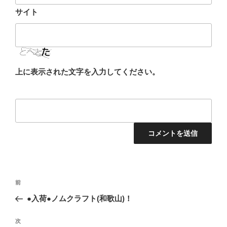
サイト
上に表示された文字を入力してください。
投
前
前
稿
の
●入荷●ノムクラフト(和歌山)！
ナ
投
ビ
稿
次
次