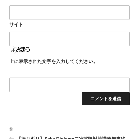
サイト
上に表示された文字を入力してください。
投
前
前
稿
の
【振り返り】Sake Diploma二次試験対策講座無事終