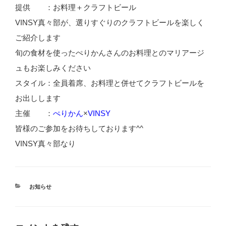
提供 ：お料理＋クラフトビール
VINSY真々部が、選りすぐりのクラフトビールを楽しく
ご紹介します
旬の食材を使ったぺりかんさんのお料理とのマリアージ
ュもお楽しみください
スタイル：全員着席、お料理と併せてクラフトビールを
お出しします
主催 ：
ぺりかん
×
VINSY
皆様のご参加をお待ちしております^^
VINSY真々部なり
カ
お知らせ
テ
ゴ
リ
ー