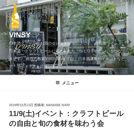
コ
ン
テ
ン
ツ
VINSY
へ
日本酒スクールとお酒のセレクトショップです。自然派ワイン・
ス
日本酒・クラフトビールに込められた「つくり手の想い」をつな
キ
ぎます。 併設の教室VINSY Edu.では、日本酒講座やイベントなど
ッ
で、学ぶオトナを応援します。
プ
メニュー
投
2019年10月13日
投稿者:
MAMABE NARI
稿
11/9(土)イベント：クラフトビール
日:
の自由と旬の食材を味わう会