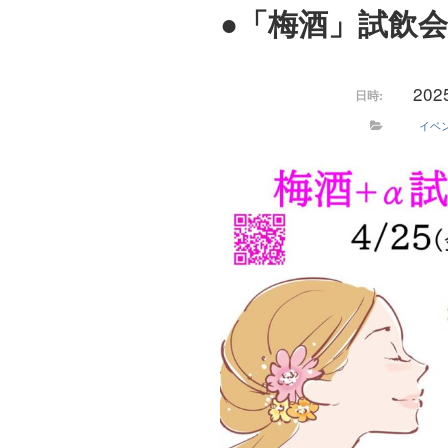
●「梅酒」試飲
20
日時:
イベ