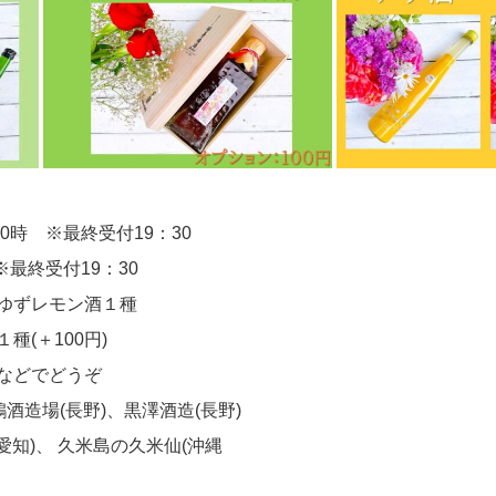
0時 ※最終受付19：30
時 ※最終受付19：30
ゆずレモン酒１種
(＋100円)
などでどうぞ
酒造場(長野)、黒澤酒造(長野)
愛知)、 久米島の久米仙(沖縄