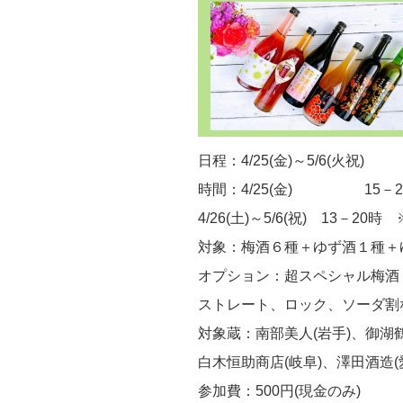
日程：4/25(金)～5/6(火祝)
時間：4/25(金) 15－2
4/26(土)～5/6(祝) 13－20
対象：梅酒６種＋ゆず酒１種＋
オプション：超スペシャル梅酒１種
ストレート、ロック、ソーダ割
対象蔵：南部美人(岩手)、御湖鶴
白木恒助商店(岐阜)、澤田酒造(
参加費：500円(現金のみ)