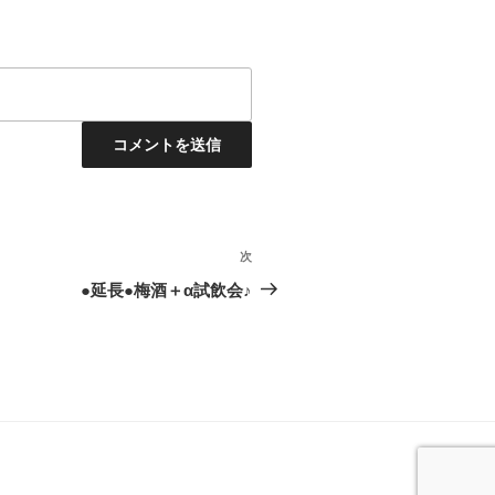
次
次
の
●延長●梅酒＋α試飲会♪
投
稿