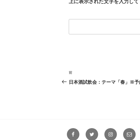
上に表示された文字を入力して
投
前
前
稿
の
日本酒試飲会：テーマ「春」※予
投
ナ
稿
ビ
ゲ
ー
Facebook
Twitter
Instagram
メ
シ
ー