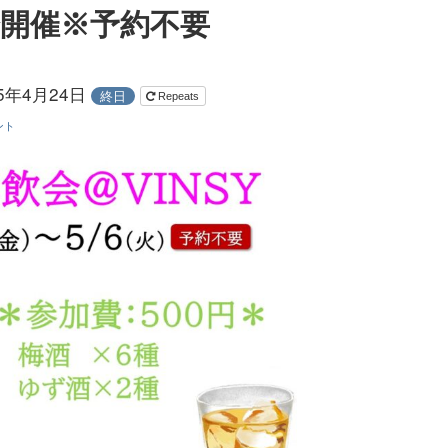
会開催※予約不要
25年4月24日
終日
Repeats
ント