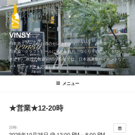
コ
ン
テ
ン
ツ
VINSY
へ
日本酒スクールとお酒のセレクトショップです。自然派ワイン・
ス
日本酒・クラフトビールに込められた「つくり手の想い」をつな
キ
ぎます。 併設の教室VINSY Edu.では、日本酒講座やイベントなど
ッ
で、学ぶオトナを応援します。
プ
メニュー
★営業★12-20時
日時:
2025年10月25日 @ 12:00 PM – 8:00 PM