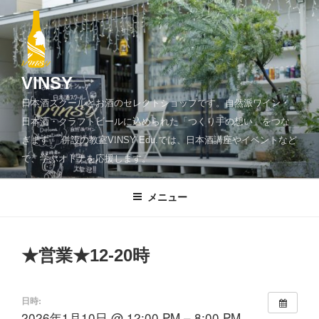
コ
ン
テ
ン
ツ
VINSY
へ
日本酒スクールとお酒のセレクトショップです。自然派ワイン・
ス
日本酒・クラフトビールに込められた「つくり手の想い」をつな
キ
ぎます。 併設の教室VINSY Edu.では、日本酒講座やイベントなど
ッ
で、学ぶオトナを応援します。
プ
メニュー
★営業★12-20時
日時:
2026年1月10日 @ 12:00 PM – 8:00 PM