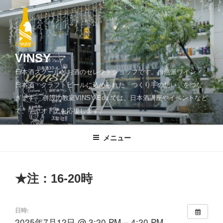
コ
ン
テ
ン
ツ
VINSY
へ
日本酒スクールとお酒のセレクトショップです。自然派ワイン・
ス
日本酒・クラフトビールに込められた「つくり手の想い」をつな
キ
ぎます。 併設の教室VINSY Edu.では、日本酒講座やイベントなど
ッ
で、学ぶオトナを応援します。
プ
メニュー
★注：16-20時
日時:
2025年7月12日 @ 3:20 PM – 4:20 PM