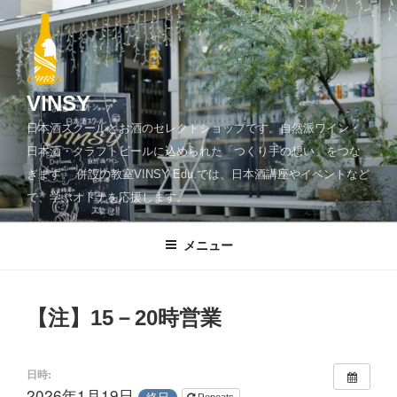
コ
ン
テ
ン
ツ
VINSY
へ
日本酒スクールとお酒のセレクトショップです。自然派ワイン・
ス
日本酒・クラフトビールに込められた「つくり手の想い」をつな
キ
ぎます。 併設の教室VINSY Edu.では、日本酒講座やイベントなど
ッ
で、学ぶオトナを応援します。
プ
メニュー
【注】15－20時営業
日時:
2026年1月19日
終日