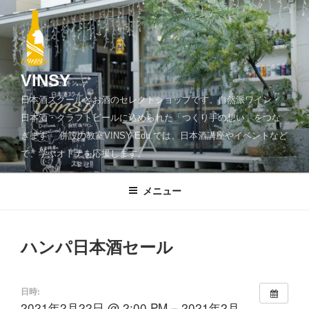
コ
ン
テ
ン
ツ
VINSY
へ
日本酒スクールとお酒のセレクトショップです。自然派ワイン・
ス
日本酒・クラフトビールに込められた「つくり手の想い」をつな
キ
ぎます。 併設の教室VINSY Edu.では、日本酒講座やイベントなど
ッ
で、学ぶオトナを応援します。
プ
メニュー
ハンパ日本酒セール
日時:
2021年2月22日 @ 2:00 PM – 2021年2月