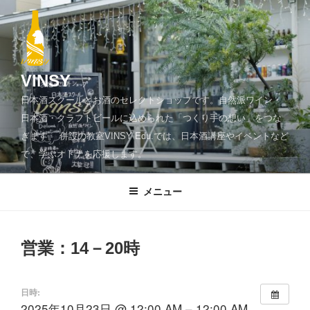
コ
ン
テ
ン
ツ
VINSY
へ
日本酒スクールとお酒のセレクトショップです。自然派ワイン・
ス
日本酒・クラフトビールに込められた「つくり手の想い」をつな
キ
ぎます。 併設の教室VINSY Edu.では、日本酒講座やイベントなど
ッ
で、学ぶオトナを応援します。
プ
メニュー
営業：14－20時
日時:
2025年10月23日 @ 12:00 AM – 12:00 AM