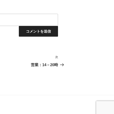
次
次
の
営業：14－20時
投
稿