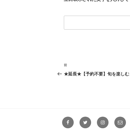
投
前
前
稿
の
★延長★【予約不要】旬を楽しむ、残
投
ナ
稿
ビ
ゲ
ー
Facebook
Twitter
Instagram
メ
シ
ー