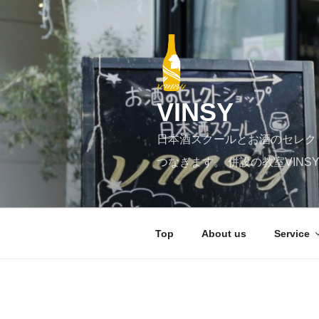
コ
ン
テ
ン
ツ
へ
VINSY
ス
キ
日本酒スクールとお酒のセレク
ッ
プ
つなぎます。 併設の教室VIN
Top
About us
Service