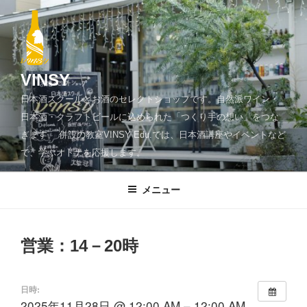
コ
ン
テ
ン
ツ
VINSY
へ
日本酒スクールとお酒のセレクトショップです。自然派ワイン・
ス
日本酒・クラフトビールに込められた「つくり手の想い」をつな
キ
ぎます。 併設の教室VINSY Edu.では、日本酒講座やイベントなど
ッ
で、学ぶオトナを応援します。
プ
メニュー
営業：14－20時
日時:
2025年11月28日 @ 12:00 AM – 12:00 AM