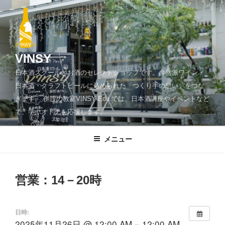
コ
ン
テ
ン
ツ
VINSY
へ
日本酒スクールとお酒のセレクトショップです。自然派ワイン・
ス
日本酒・クラフトビールに込められた「つくり手の想い」をつな
キ
ぎます。 併設の教室VINSY Edu.では、日本酒講座やイベントなど
ッ
で、学ぶオトナを応援します。
プ
メニュー
営業：14－20時
日時:
2025年11月26日 @ 12:00 AM – 12:00 AM