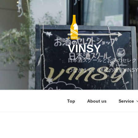
コ
ン
テ
ン
ツ
へ
VINSY
ス
キ
日本酒スクールとお酒のセレク
ッ
プ
つなぎます。 併設の教室VIN
Top
About us
Service