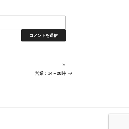
次
次
の
営業：14－20時
投
稿