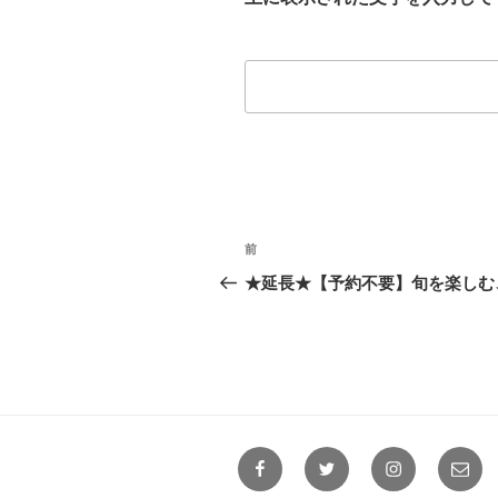
投
前
前
稿
の
★延長★【予約不要】旬を楽しむ、残
投
ナ
稿
ビ
ゲ
ー
Facebook
Twitter
Instagram
メ
シ
ー