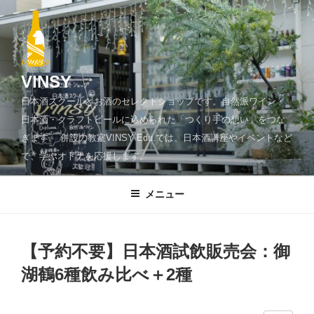
コ
ン
テ
ン
ツ
VINSY
へ
日本酒スクールとお酒のセレクトショップです。自然派ワイン・
ス
日本酒・クラフトビールに込められた「つくり手の想い」をつな
キ
ぎます。 併設の教室VINSY Edu.では、日本酒講座やイベントなど
ッ
で、学ぶオトナを応援します。
プ
メニュー
【予約不要】日本酒試飲販売会：御
湖鶴6種飲み比べ＋2種