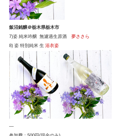
飯沼銘醸＠栃木県栃木市
7)姿 純米吟醸 無濾過生原酒
夢ささら
8) 姿 特別純米 生
浴衣姿
—
参加費：500円(現金のみ)