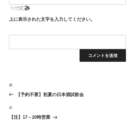
上に表示された文字を入力してください。
投
前
前
稿
の
【予約不要】初夏の日本酒試飲会
ナ
投
ビ
稿
次
次
ゲ
の
【注】17－20時営業
投
ー
稿
シ