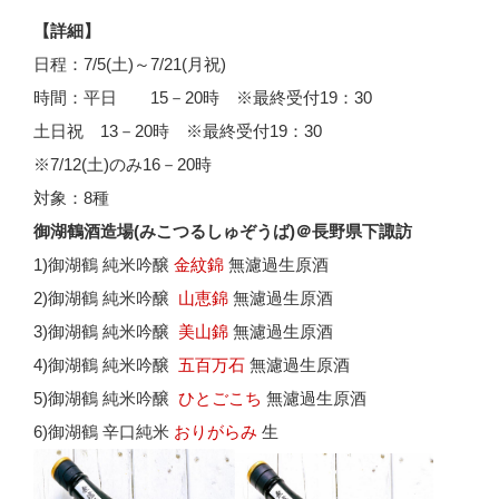
【詳細】
日程：7/5(土)～7/21(月祝)
時間：平日 15－20時 ※最終受付19：30
土日祝 13－20時 ※最終受付19：30
※7/12(土)のみ16－20時
対象：8種
御湖鶴酒造場(みこつるしゅぞうば)＠長野県下諏訪
1)御湖鶴 純米吟醸
金紋錦
無濾過生原酒
2)御湖鶴 純米吟醸
山恵錦
無濾過生原酒
3)御湖鶴 純米吟醸
美山錦
無濾過生原酒
4)御湖鶴 純米吟醸
五百万石
無濾過生原酒
5)御湖鶴 純米吟醸
ひとごこち
無濾過生原酒
6)御湖鶴 辛口純米
おりがらみ
生