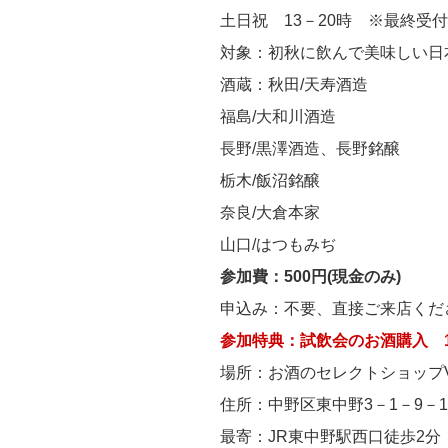
土日祝 13－20時 ※最終受付1
対象：初秋に飲んで美味しい日
酒蔵：秋田/天寿酒造
福島/大和川酒造
長野/黒澤酒造、長野銘醸
栃木/飯沼銘醸
奈良/大倉本家
山口/はつもみぢ
参加費：500円(現金のみ)
申込み：不要、直接ご来店くだ
参加特典：試飲会のお酒購入 1
場所：お酒のセレクトショップV
住所：中野区東中野3－1－9－1
最寄：JR東中野駅西口徒歩2分