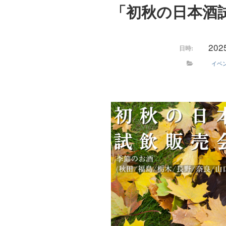
「初秋の日本酒
202
日時:
イベ