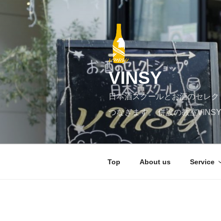
コ
ン
テ
ン
ツ
へ
VINSY
ス
キ
日本酒スクールとお酒のセレク
ッ
プ
つなぎます。 併設の教室VIN
Top
About us
Service