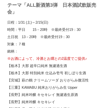
テーマ「ALL新酒第3弾 日本酒試飲販売
会」
日程：1/31 (土)～2/15(日)
時間：平日 15－20時 ※最終受付19：30
土日祝 13－20時 ※最終受付19：30
対象：７種
銘柄：
※お酒によって、冷酒とお燗との2温度でご提供♪
【栃木】大那 超辛口純米 無濾過生酒
【栃木】大那 特別純米 仕込み壱号 初しぼり生酒
【宮城】萩の鶴 クリームソーダ おりがらみ微活性
【三重】KAWABU 純米おりがらみ生 Upper
【長野】純米吟醸 キセキレイ 無濾過生原酒
【長野】純米吟醸 キセキレイ