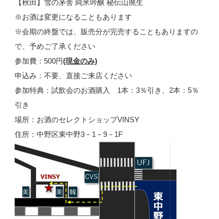
【秋田】雪の茅舎 純米吟醸 秘伝山廃生
※お酒は変更になることもあります
※会期の終盤では、販売分が完売することもありますの
で、予めご了承ください
参加費：500円
(現金のみ)
申込み：不要、直接ご来店ください
参加特典：試飲会のお酒購入 1本：3％引き、2本：5％
引き
場所：お酒のセレクトショップVINSY
住所：中野区東中野3－1－9－1F