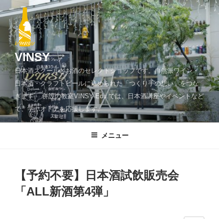
コ
ン
テ
ン
ツ
VINSY
へ
日本酒スクールとお酒のセレクトショップです。自然派ワイン・
ス
日本酒・クラフトビールに込められた「つくり手の想い」をつな
キ
ぎます。 併設の教室VINSY Edu.では、日本酒講座やイベントなど
ッ
で、学ぶオトナを応援します。
プ
メニュー
【予約不要】日本酒試飲販売会
「ALL新酒第4弾」