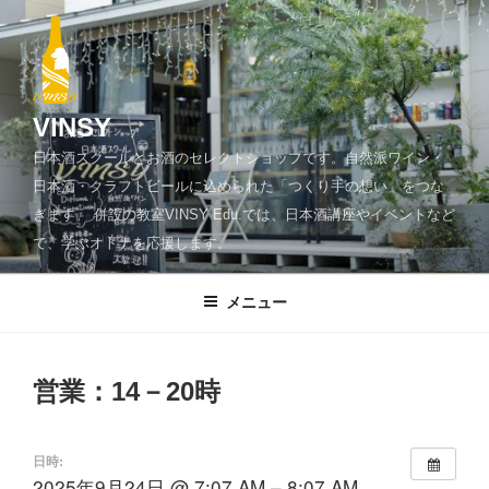
コ
ン
テ
ン
ツ
VINSY
へ
日本酒スクールとお酒のセレクトショップです。自然派ワイン・
ス
日本酒・クラフトビールに込められた「つくり手の想い」をつな
キ
ぎます。 併設の教室VINSY Edu.では、日本酒講座やイベントなど
ッ
で、学ぶオトナを応援します。
プ
メニュー
営業：14－20時
日時:
2025年9月24日 @ 7:07 AM – 8:07 AM