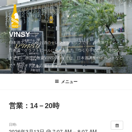
コ
ン
テ
ン
ツ
VINSY
へ
日本酒スクールとお酒のセレクトショップです。自然派ワイン・
ス
日本酒・クラフトビールに込められた「つくり手の想い」をつな
キ
ぎます。 併設の教室VINSY Edu.では、日本酒講座やイベントなど
ッ
で、学ぶオトナを応援します。
プ
メニュー
営業：14－20時
日時:
2026年3月13日 @ 7:07 AM – 8:07 AM