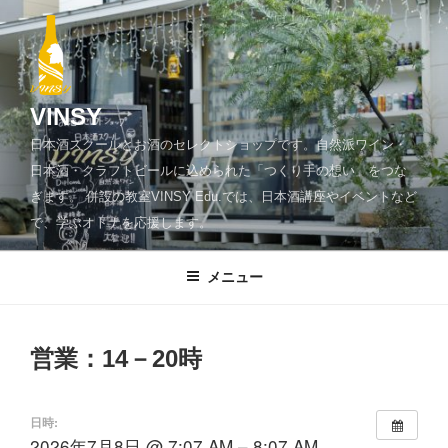
コ
ン
テ
ン
ツ
VINSY
へ
日本酒スクールとお酒のセレクトショップです。自然派ワイン・
ス
日本酒・クラフトビールに込められた「つくり手の想い」をつな
キ
ぎます。 併設の教室VINSY Edu.では、日本酒講座やイベントなど
ッ
で、学ぶオトナを応援します。
プ
メニュー
営業：14－20時
日時:
2026年7月8日 @ 7:07 AM – 8:07 AM