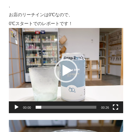
.
お店のリーチインは0℃なので、
0℃スタートでのレポートです！
動
画
プ
レ
ー
ヤ
ー
00:00
00:26