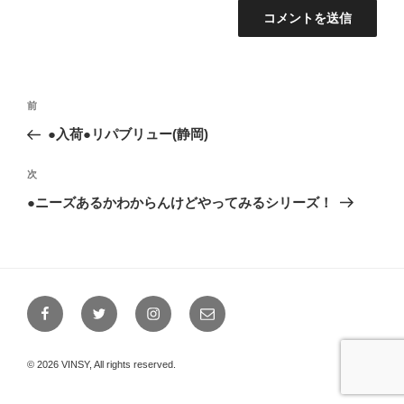
投
前
前
稿
の
●入荷●リパブリュー(静岡)
ナ
投
ビ
稿
次
次
ゲ
の
●ニーズあるかわからんけどやってみるシリーズ！
投
ー
稿
シ
ョ
ン
Facebook
Twitter
Instagram
メ
ー
ル
© 2026 VINSY, All rights reserved.