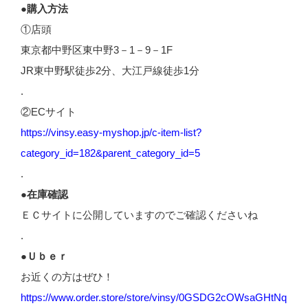
●購入方法
①店頭
東京都中野区東中野3－1－9－1F
JR東中野駅徒歩2分、大江戸線徒歩1分
.
②ECサイト
https://vinsy.easy-myshop.jp/c-item-list?
category_id=182&parent_category_id=5
.
●在庫確認
ＥＣサイトに公開していますのでご確認くださいね
.
●Ｕｂｅｒ
お近くの方はぜひ！
https://www.order.store/store/vinsy/0GSDG2cOWsaGHtNq