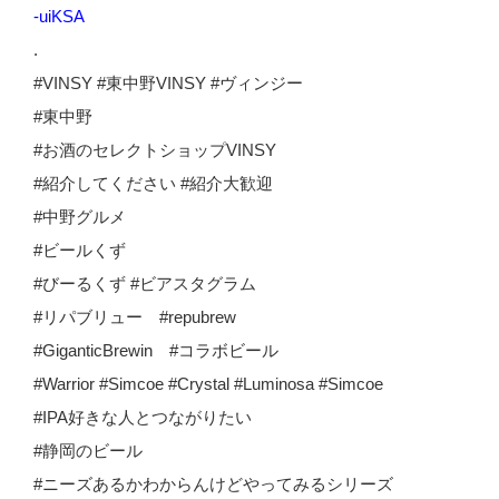
-uiKSA
.
#VINSY #東中野VINSY #ヴィンジー
#東中野
#お酒のセレクトショップVINSY
#紹介してください #紹介大歓迎
#中野グルメ
#ビールくず
#びーるくず #ビアスタグラム
#リパブリュー #repubrew
#GiganticBrewin #コラボビール
#Warrior #Simcoe #Crystal #Luminosa #Simcoe
#IPA好きな人とつながりたい
#静岡のビール
#ニーズあるかわからんけどやってみるシリーズ