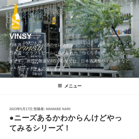
コ
ン
テ
ン
ツ
VINSY
へ
日本酒スクールとお酒のセレクトショップです。自然派ワイン・
ス
日本酒・クラフトビールに込められた「つくり手の想い」をつな
キ
ぎます。 併設の教室VINSY Edu.では、日本酒講座やイベントなど
ッ
で、学ぶオトナを応援します。
プ
メニュー
投
2023年5月17日
投稿者:
MAMABE NARI
稿
●ニーズあるかわからんけどやっ
日:
てみるシリーズ！