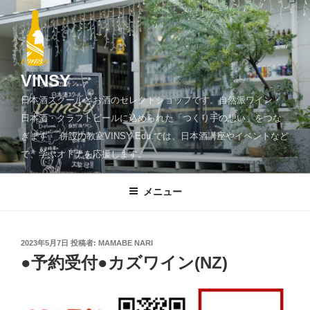
コ
ン
テ
ン
ツ
VINSY
へ
日本酒スクールとお酒のセレクトショップです。自然派ワイン・
ス
日本酒・クラフトビールに込められた「つくり手の想い」をつな
キ
ぎます。 併設の教室VINSY Edu.では、日本酒講座やイベントなど
ッ
で、学ぶオトナを応援します。
プ
メニュー
投
2023年5月7日
投稿者:
MAMABE NARI
稿
●予約受付●カズワイン(NZ)
日: