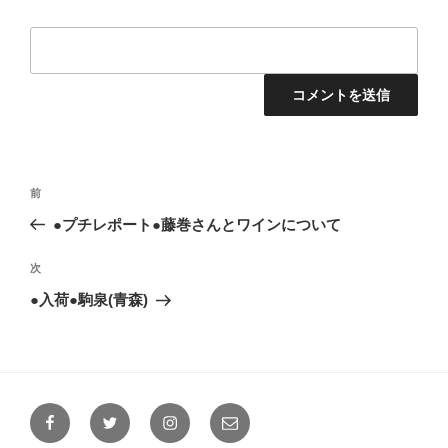
投
前
前
稿
の
●プチレポート●藤巻さんとワインについて
ナ
投
ビ
稿
次
次
ゲ
の
●入荷●駒泉(青森)
投
ー
稿
シ
ョ
ン
Facebook
Twitter
Instagram
メ
ー