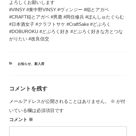
よろしくお願いします
#VINSY #東中野VINSY #ヴィンジー #稲とアガベ
#CRAFT稲とアガベ #男鹿 #岡住修兵 #ぽんしゅたぐらむ
#日本酒女子 #クラフトサケ #CraftSake #どぶろく
#DOBUROKU #どぶろく好き #どぶろく好きな方とつな
がりたい #改良信交
カ
お知らせ
、
新入荷
テ
ゴ
リ
ー
コメントを残す
メールアドレスが公開されることはありません。
※
が付
いている欄は必須項目です
コメント
※