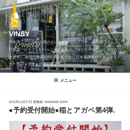
コ
ン
テ
ン
ツ
VINSY
へ
日本酒スクールとお酒のセレクトショップです。自然派ワイン・
ス
日本酒・クラフトビールに込められた「つくり手の想い」をつな
キ
ぎます。 併設の教室VINSY Edu.では、日本酒講座やイベントなど
ッ
で、学ぶオトナを応援します。
プ
メニュー
投
2021年12月17日
投稿者:
MAMABE NARI
稿
●予約受付開始●稲とアガベ第4弾.
日: