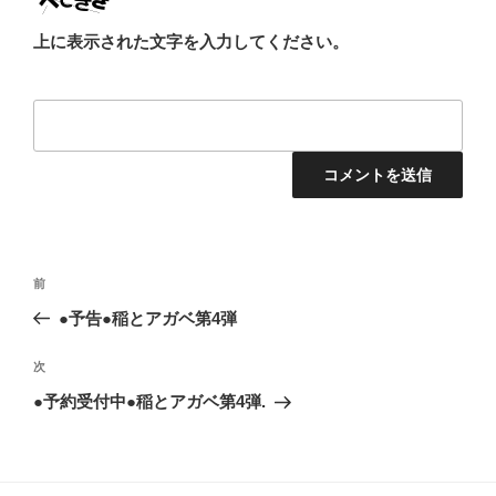
上に表示された文字を入力してください。
投
前
前
稿
の
●予告●稲とアガベ第4弾
ナ
投
ビ
稿
次
次
ゲ
の
●予約受付中●稲とアガベ第4弾.
投
ー
稿
シ
ョ