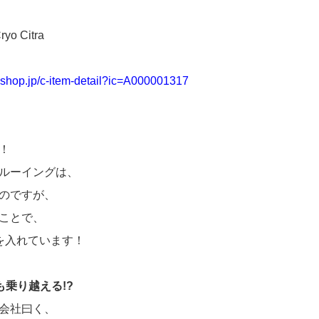
o Citra
myshop.jp/c-item-detail?ic=A000001317
！
ルーイングは、
のですが、
ことで、
を入れています！
も乗り越える!?
会社曰く、