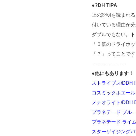
●?DH TIPA
上の説明を読まれる
付いている理由が分
ダブルでもない。ト
「５倍のドライホッ
「？」ってことです
…………………
●他にもあります！
ストライプス/DDH I
コスミックホエールDD
メテオライト/DDH D
プラネテード ブルーベ
プラネテード ライム＆
スターゲイジングバーデ