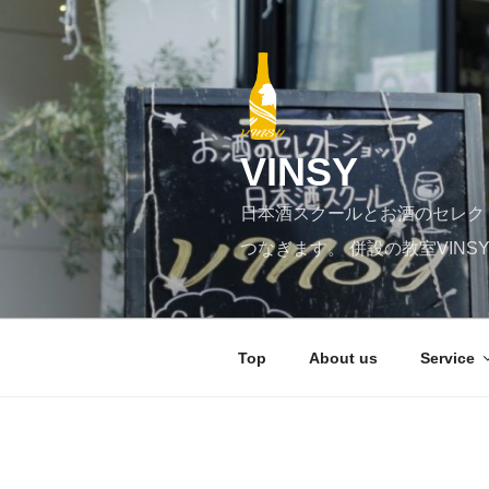
コ
ン
テ
ン
ツ
へ
VINSY
ス
キ
日本酒スクールとお酒のセレク
ッ
プ
つなぎます。 併設の教室VIN
Top
About us
Service