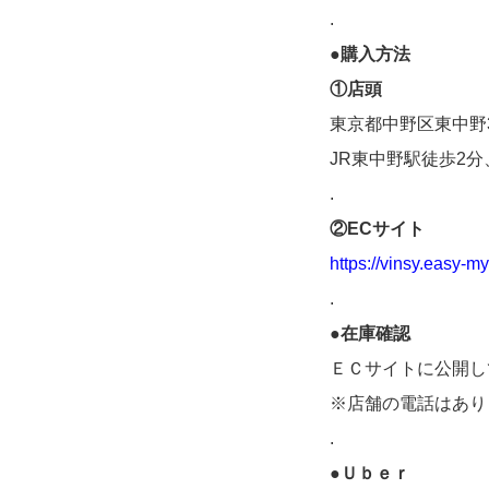
.
●購入方法
①店頭
東京都中野区東中野3
JR東中野駅徒歩2
.
②ECサイト
https://vinsy.easy-
.
●在庫確認
ＥＣサイトに公開し
※店舗の電話はあり
.
●Ｕｂｅｒ