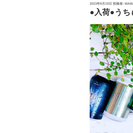
投
2023年8月19日
投稿者:
MAM
稿
●入荷●うち
日: