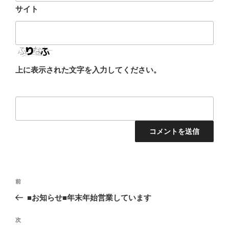
サイト
上に表示された文字を入力してください。
投
前
前
稿
の
■お知らせ■年末年始営業しています
ナ
投
ビ
稿
次
次