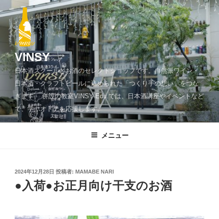
コ
ン
テ
ン
ツ
VINSY
へ
日本酒スクールとお酒のセレクトショップです。自然派ワイン・
ス
日本酒・クラフトビールに込められた「つくり手の想い」をつな
キ
ぎます。 併設の教室VINSY Edu.では、日本酒講座やイベントなど
ッ
で、学ぶオトナを応援します。
プ
メニュー
投
2024年12月28日
投稿者:
MAMABE NARI
稿
●入荷●お正月向け干支のお酒
日: