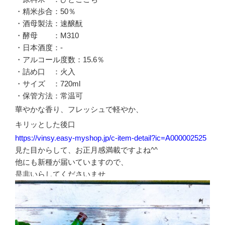
・精米歩合：50％
・酒母製法：速醸酛
・酵母 ：M310
・日本酒度：-
・アルコール度数：15.6％
・詰め口 ：火入
・サイズ ：720ml
・保管方法：常温可
華やかな香り、フレッシュで軽やか、
キリッとした後口
https://vinsy.easy-myshop.jp/c-item-detail?ic=A000002525
見た目からして、お正月感満載ですよね^^
他にも新種が届いていますので、
是非いらしてくださいませ