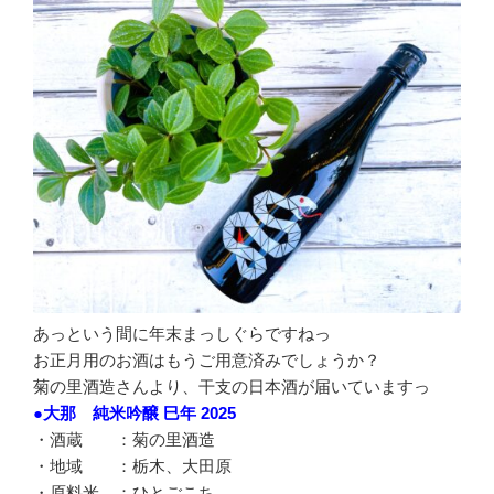
あっという間に年末まっしぐらですねっ
お正月用のお酒はもうご用意済みでしょうか？
菊の里酒造さんより、干支の日本酒が届いていますっ
●大那 純米吟醸 巳年 2025
・酒蔵 ：菊の里酒造
・地域 ：栃木、大田原
・原料米 ：ひとごこち