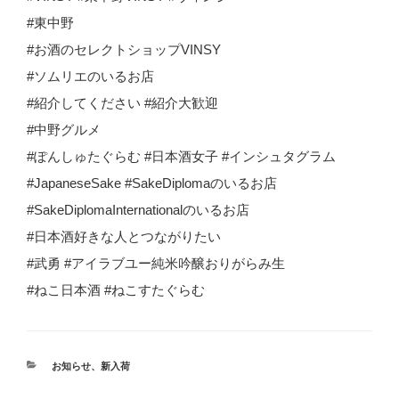
#東中野
#お酒のセレクトショップVINSY
#ソムリエのいるお店
#紹介してください #紹介大歓迎
#中野グルメ
#ぽんしゅたぐらむ #日本酒女子 #インシュタグラム
#JapaneseSake #SakeDiplomaのいるお店
#SakeDiplomaInternationalのいるお店
#日本酒好きな人とつながりたい
#武勇 #アイラブユー純米吟醸おりがらみ生
#ねこ日本酒 #ねこすたぐらむ
カ
お知らせ
、
新入荷
テ
ゴ