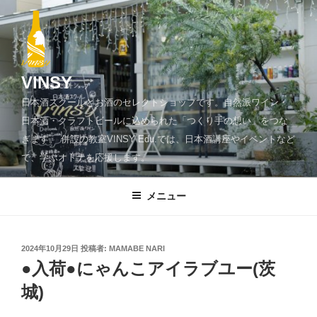
コ
ン
テ
ン
ツ
VINSY
へ
日本酒スクールとお酒のセレクトショップです。自然派ワイン・
ス
日本酒・クラフトビールに込められた「つくり手の想い」をつな
キ
ぎます。 併設の教室VINSY Edu.では、日本酒講座やイベントなど
ッ
で、学ぶオトナを応援します。
プ
メニュー
投
2024年10月29日
投稿者:
MAMABE NARI
稿
●入荷●にゃんこアイラブユー(茨
日:
城)