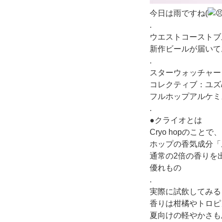
今日は雨ですね(
.
ウエストコーストブ
新作ビールが届いて
.
スターウォッチャー クラ
コレクティブ：ユズ/Sou
フルホップアルケミスト/
.
●クライオとは
Cryo hopのことで、
ホップの香気成分「
通常の2倍の香りを
優れもの
.
実際に試飲してみる
香りは柑橘やトロピ
夏向けの軽やかさも