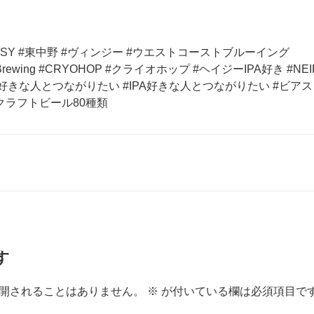
VINSY #東中野 #ヴィンジー #ウエストコーストブルーイング
stBrewing #CRYOHOP #クライオホップ #ヘイジーIPA好き #N
好きな人とつながりたい #IPA好きな人とつながりたい #ビアス
#クラフトビール80種類
す
開されることはありません。
※
が付いている欄は必須項目で