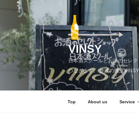
コ
ン
テ
ン
ツ
へ
VINSY
ス
キ
日本酒スクールとお酒のセレク
ッ
プ
つなぎます。 併設の教室VIN
Top
About us
Service