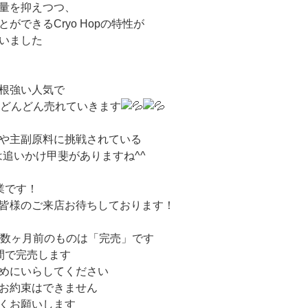
量を抑えつつ、
ができるCryo Hopの特性が
いました
根強い人気で
らどんどん売れていきます
や主副原料に挑戦されている
は追いかけ甲斐がありますね^^
営業です！
皆様のご来店お待ちしております！
載数ヶ月前のものは「完売」です
週間で完売します
めにいらしてください
お約束はできません
くお願いします