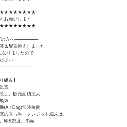
★★★★★★★★
をお願いします
★★★★★★★★
店の方へ—————-
装＆配置換えしました
になりましたので
ださい
———————
り組み】
設置
装し、販売面積拡大
換気
Air Dog)常時稼働
庫の取っ手、クレジット端末は、
、即&都度、消毒