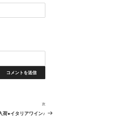
次
次
の
入荷●イタリアワイン♪
投
稿