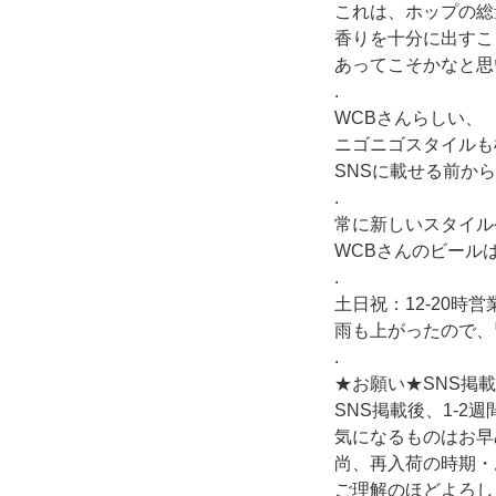
これは、ホップの総
香りを十分に出すこと
あってこそかなと思
.
WCBさんらしい、
ニゴニゴスタイルも
SNSに載せる前か
.
常に新しいスタイル
WCBさんのビール
.
土日祝：12-20時
雨も上がったので、
.
★お願い★SNS掲
SNS掲載後、1-2
気になるものはお早
尚、再入荷の時期・
ご理解のほどよろし