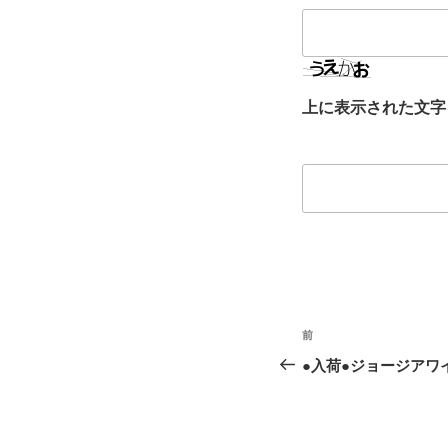
上に表示された文字
投
前
前
稿
の
●入荷●ジョージアワ
投
ナ
稿
ビ