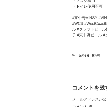
・マスク着用
・トイレ使用不可
.
#東中野VINSY #
#WCB #WestCoa
ル #クラフトビール
子 #東中野ビール 
カ
お知らせ
、
新入荷
テ
ゴ
リ
ー
コメントを残
メールアドレスが公
コメント
※