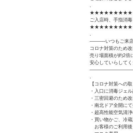
.
★★★★★★★★★
ご入店時、手指消毒
★★★★★★★★★
.
———-いつもご来
コロナ対策のため改
売り場面積が約2倍
安心していらしてく
—————————
.
【コロナ対策への取
・入口に消毒ジェル
・三密回避のため改
・南北ドア全開にて
・超高性能空気清浄機(
・買い物かご、冷蔵
お客様のご利用後