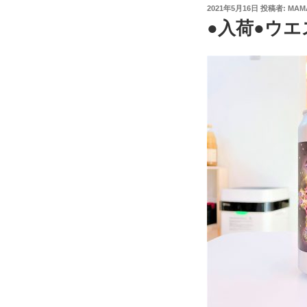
投
2021年5月16日
投稿者:
MAM
稿
●入荷●ウエ
日: