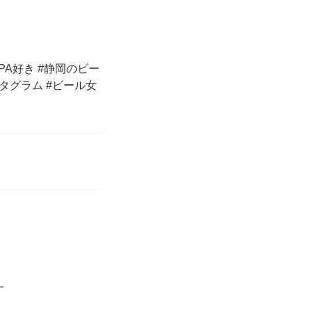
EIPA好き #静岡のビー
タグラム #ビール女
す