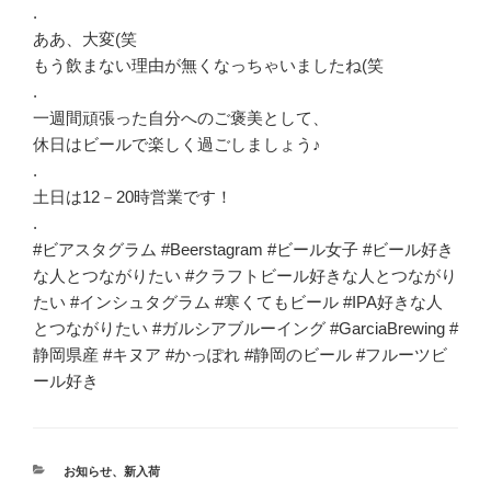
.
ああ、大変(笑
もう飲まない理由が無くなっちゃいましたね(笑
.
一週間頑張った自分へのご褒美として、
休日はビールで楽しく過ごしましょう♪
.
土日は12－20時営業です！
.
#ビアスタグラム #Beerstagram #ビール女子 #ビール好き
な人とつながりたい #クラフトビール好きな人とつながり
たい #インシュタグラム #寒くてもビール #IPA好きな人
とつながりたい #ガルシアブルーイング #GarciaBrewing #
静岡県産 #キヌア #かっぽれ #静岡のビール #フルーツビ
ール好き
カ
お知らせ
、
新入荷
テ