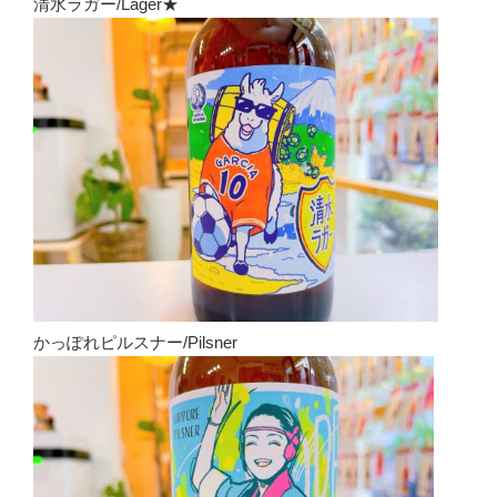
清水ラガー/Lager★
かっぽれピルスナー/Pilsner