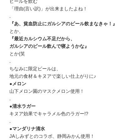
ビールを飲む
「理由(言い訳)」が出来ましたよね！
.
『あ、貧血防止にガルシアのビール飲まなきゃ！』
とか、
『最近カルシウム不足だから、
ガルシアのビール飲んで寝ようかな』
とか(笑
.
ちなみに限定ビールは、
地元の食材＆キヌアで楽しい仕上がりに♪
●メロン
山下メロン園のマスクメロン使用！
.
●清水ラガー
キヌア効果でキャラメル色のラガー!?
.
●マンダリナ清水
JAしみずとのコラボ、静岡みかん使用！