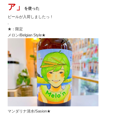
ア」
を使った
ビールが入荷しましたっ！
.
★：限定
メロン/Belgian Style★
マンダリナ清水/Sasion★