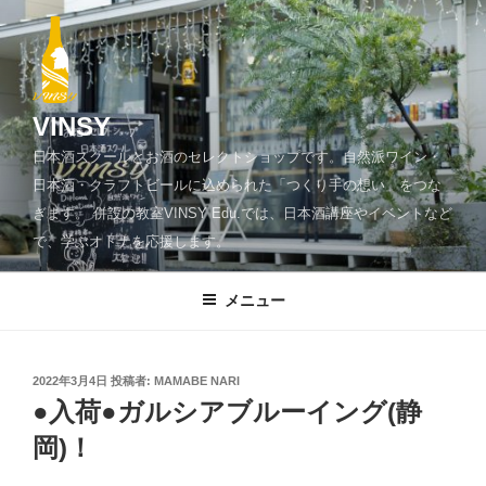
コ
ン
テ
ン
ツ
VINSY
へ
日本酒スクールとお酒のセレクトショップです。自然派ワイン・
ス
日本酒・クラフトビールに込められた「つくり手の想い」をつな
キ
ぎます。 併設の教室VINSY Edu.では、日本酒講座やイベントなど
ッ
で、学ぶオトナを応援します。
プ
メニュー
投
2022年3月4日
投稿者:
MAMABE NARI
稿
●入荷●ガルシアブルーイング(静
日:
岡)！