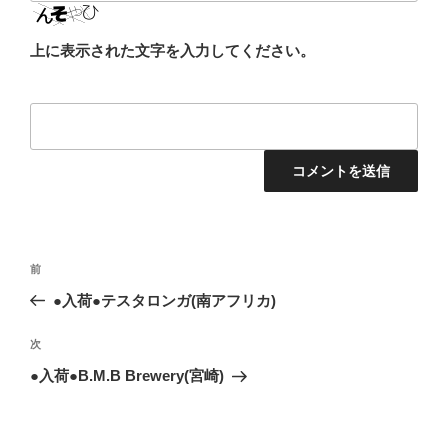
上に表示された文字を入力してください。
投
前
前
稿
の
●入荷●テスタロンガ(南アフリカ)
ナ
投
ビ
稿
次
次
ゲ
の
●入荷●B.M.B Brewery(宮崎)
投
ー
稿
シ