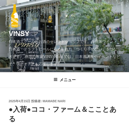
コ
ン
テ
ン
ツ
VINSY
へ
日本酒スクールとお酒のセレクトショップです。自然派ワイン・
ス
日本酒・クラフトビールに込められた「つくり手の想い」をつな
キ
ぎます。 併設の教室VINSY Edu.では、日本酒講座やイベントなど
ッ
で、学ぶオトナを応援します。
プ
メニュー
投
2025年4月15日
投稿者:
MAMABE NARI
稿
●入荷●ココ・ファーム＆こことあ
日:
る