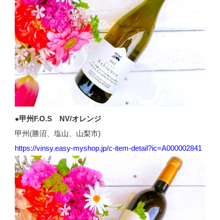
●甲州F.O.S NV/オレンジ
甲州(勝沼、塩山、山梨市)
https://vinsy.easy-myshop.jp/c-item-detail?ic=A000002841