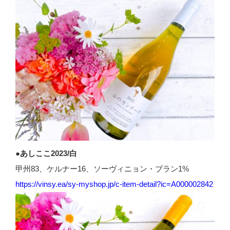
●あしここ2023/白
甲州83、ケルナー16、ソーヴィニョン・ブラン1%
https://vinsy.ea/sy-myshop.jp/c-item-detail?ic=A000002842