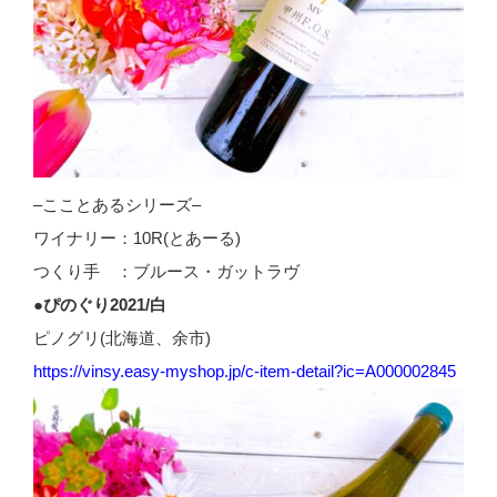
–こことあるシリーズ–
ワイナリー：10R(とあーる)
つくり手 ：ブルース・ガットラヴ
●ぴのぐり2021/白
ピノグリ(北海道、余市)
https://vinsy.easy-myshop.jp/c-item-detail?ic=A000002845