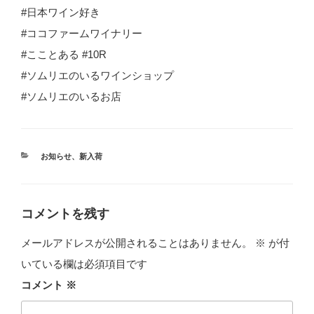
#日本ワイン好き
#ココファームワイナリー
#こことある #10R
#ソムリエのいるワインショップ
#ソムリエのいるお店
カ
お知らせ
、
新入荷
テ
ゴ
リ
ー
コメントを残す
メールアドレスが公開されることはありません。
※
が付
いている欄は必須項目です
コメント
※