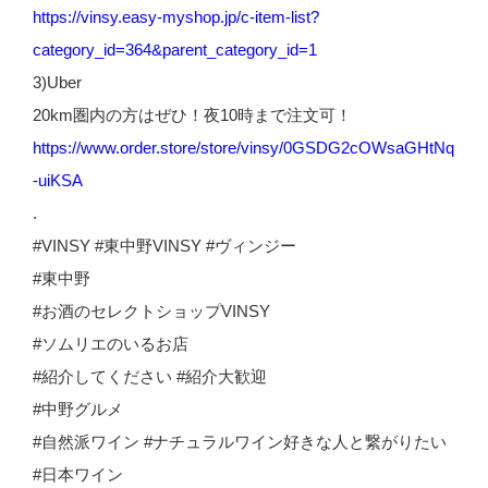
https://vinsy.easy-myshop.jp/c-item-list?
category_id=364&parent_category_id=1
3)Uber
20km圏内の方はぜひ！夜10時まで注文可！
https://www.order.store/store/vinsy/0GSDG2cOWsaGHtNq
-uiKSA
.
#VINSY #東中野VINSY #ヴィンジー
#東中野
#お酒のセレクトショップVINSY
#ソムリエのいるお店
#紹介してください #紹介大歓迎
#中野グルメ
#自然派ワイン #ナチュラルワイン好きな人と繋がりたい
#日本ワイン