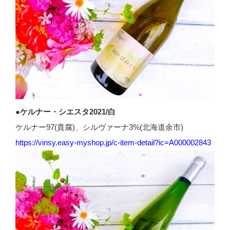
●ケルナー・シエスタ2021/白
ケルナー97(貴腐)、シルヴァーナ3%(北海道余市)
https://vinsy.easy-myshop.jp/c-item-detail?ic=A000002843