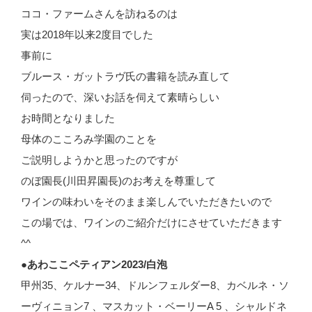
ココ・ファームさんを訪ねるのは
実は2018年以来2度目でした
事前に
ブルース・ガットラヴ氏の書籍を読み直して
伺ったので、深いお話を伺えて素晴らしい
お時間となりました
母体のこころみ学園のことを
ご説明しようかと思ったのですが
のぼ園長(川田昇園長)のお考えを尊重して
ワインの味わいをそのまま楽しんでいただきたいので
この場では、ワインのご紹介だけにさせていただきます
^^
●あわここペティアン2023/白泡
甲州35、ケルナー34、ドルンフェルダー8、カベルネ・ソ
ーヴィニョン7 、マスカット・ベーリーA 5 、シャルドネ