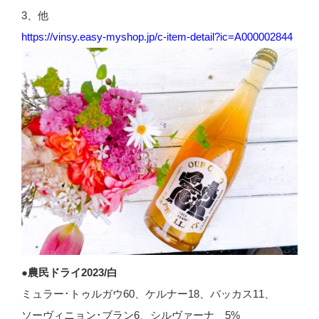
3、他
https://vinsy.easy-myshop.jp/c-item-detail?ic=A000002844
●農民ドライ2023/白
ミュラー･トゥルガウ60、ケルナー18、バッカス11、
ソーヴィニョン･ブラン6、シルヴァーナ 5%