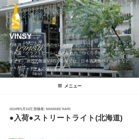
コ
ン
テ
ン
ツ
VINSY
へ
日本酒スクールとお酒のセレクトショップです。自然派ワイン・
ス
日本酒・クラフトビールに込められた「つくり手の想い」をつな
キ
ぎます。 併設の教室VINSY Edu.では、日本酒講座やイベントなど
ッ
で、学ぶオトナを応援します。
プ
メニュー
投
2024年5月10日
投稿者:
MAMABE NARI
稿
●入荷●ストリートライト(北海道)
日: