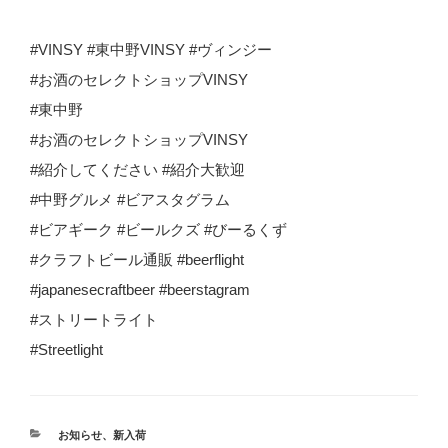
#VINSY #東中野VINSY #ヴィンジー
#お酒のセレクトショップVINSY
#東中野
#お酒のセレクトショップVINSY
#紹介してください #紹介大歓迎
#中野グルメ #ビアスタグラム
#ビアギーク #ビールクズ #びーるくず
#クラフトビール通販 #beerflight
#japanesecraftbeer #beerstagram
#ストリートライト
#Streetlight
カ
お知らせ
、
新入荷