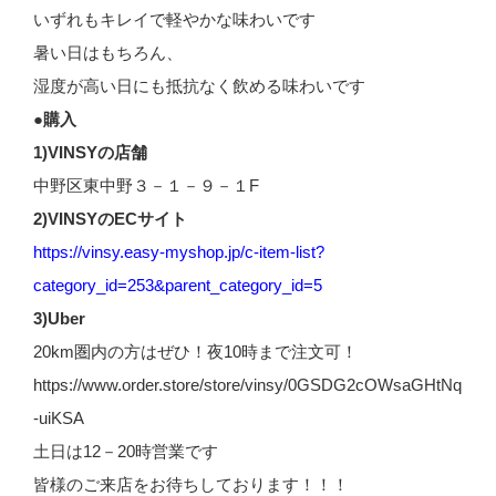
いずれもキレイで軽やかな味わいです
暑い日はもちろん、
湿度が高い日にも抵抗なく飲める味わいです
●購入
1)VINSYの店舗
中野区東中野３－１－９－１F
2)VINSYのECサイト
https://vinsy.easy-myshop.jp/c-item-list?
category_id=253&parent_category_id=5
3)Uber
20km圏内の方はぜひ！夜10時まで注文可！
https://www.order.store/store/vinsy/0GSDG2cOWsaGHtNq
-uiKSA
土日は12－20時営業です
皆様のご来店をお待ちしております！！！