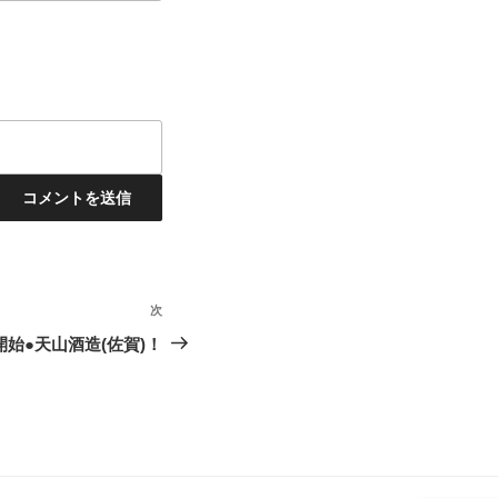
次
次
の
開始●天山酒造(佐賀)！
投
稿