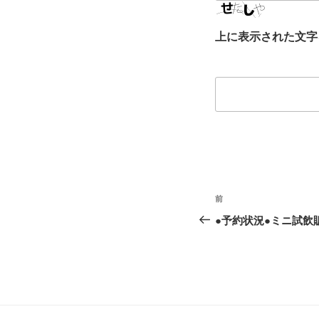
上に表示された文字
投
前
前
稿
の
●予約状況●ミニ試飲販
投
ナ
稿
ビ
ゲ