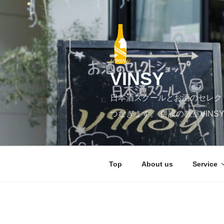
コ
ン
テ
ン
ツ
へ
VINSY
ス
キ
日本酒スクールとお酒のセレク
ッ
プ
つなぎます。 併設の教室VIN
Top
About us
Service