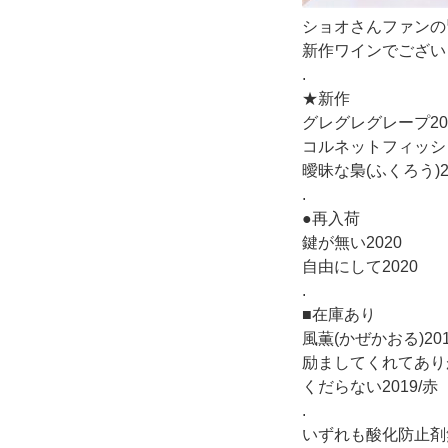
ショオさんファンの
新作ワインでござい
.
★新作
グレグレグレープ20
コルネットフィッシュ
曖昧な梟(ふくろう)2
.
●再入荷
鍵が無い2020
自由にして2020
.
■在庫あり
風薫(かぜかおる)201
励ましてくれてありが
くだらない2019/赤
.
いずれも酸化防止剤