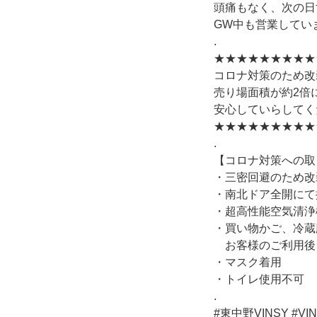
頭痛もなく、次の日
GW中も営業してい
.
★★★★★★★★★
コロナ対策のため改
売り場面積が約2倍
安心していらしてく
★★★★★★★★★
.
【コロナ対策への取
・三密回避のため改
・南北ドア全開にて
・超高性能空気清浄機(
・買い物かご、冷蔵
お客様のご利用後
・マスク着用
・トイレ使用不可
.
#東中野VINSY #V