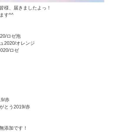
皆様、届きましたよっ！
ます^^
20/ロゼ泡
2020/オレンジ
020/ロゼ
9/赤
とう2019/赤
無添加です！