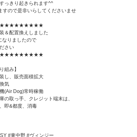
すっきり起きられます^^
ますので是非いらしてくださいませ
★★★★★★★★★
装＆配置換えしました
になりましたので
ださい
★★★★★★★★★
り組み】
装し、販売面積拡大
換気
Air Dog)常時稼働
庫の取っ手、クレジット端末は、
、即&都度、消毒
INSY #東中野 #ヴィンジー