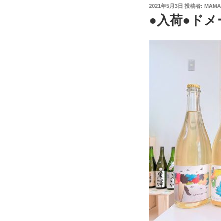
投
2021年5月3日
投稿者:
MAMA
稿
●入荷●ドメ
日: