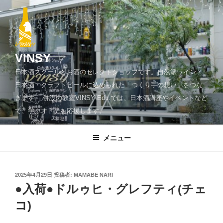
コ
ン
テ
ン
ツ
VINSY
へ
日本酒スクールとお酒のセレクトショップです。自然派ワイン・
ス
日本酒・クラフトビールに込められた「つくり手の想い」をつな
キ
ぎます。 併設の教室VINSY Edu.では、日本酒講座やイベントなど
ッ
で、学ぶオトナを応援します。
プ
メニュー
投
2025年4月29日
投稿者:
MAMABE NARI
稿
●入荷●ドルゥヒ・グレフティ(チェ
日:
コ)