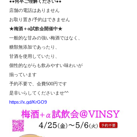
●●何卒ご理解ください●●
店舗の電話はありません
お取り置き/予約はできません
★梅酒＋α試飲会開催中★
一般的な甘みの強い梅酒ではなく、
糖類無添加であったり、
甘酒を使用していたり、
個性的ながらも飲みやすい味わいが
揃っています
予約不要で、会費500円です
是非いらしてくださいませ^^
https://x.gd/KrGO9