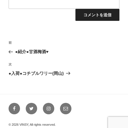
投
前
前
稿
の
●紹介●甘酒梅酒♥
ナ
投
ビ
稿
次
次
ゲ
の
●入荷●コチブルワリー(岡山)
投
ー
稿
シ
ョ
ン
Facebook
Twitter
Instagram
メ
ー
ル
© 2026 VINSY, All rights reserved.