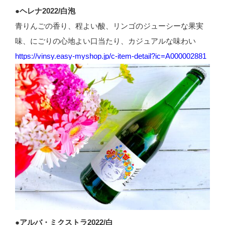
●ヘレナ2022/白泡
青りんごの香り、程よい酸、リンゴのジューシーな果実
味、にごりの心地よい口当たり、カジュアルな味わい
https://vinsy.easy-myshop.jp/c-item-detail?ic=A000002881
●アルバ・ミクストラ2022/白