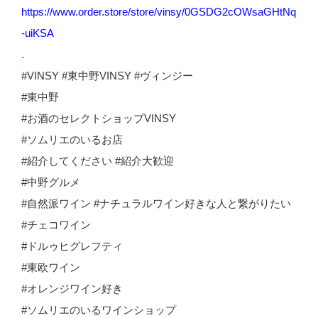
https://www.order.store/store/vinsy/0GSDG2cOWsaGHtNq
-uiKSA
.
#VINSY #東中野VINSY #ヴィンジー
#東中野
#お酒のセレクトショップVINSY
#ソムリエのいるお店
#紹介してください #紹介大歓迎
#中野グルメ
#自然派ワイン #ナチュラルワイン好きな人と繋がりたい
#チェコワイン
#ドルゥヒグレフティ
#東欧ワイン
#オレンジワイン好き
#ソムリエのいるワインショップ