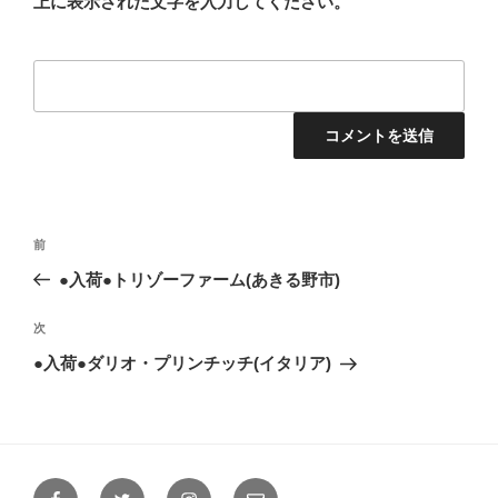
上に表示された文字を入力してください。
投
前
前
稿
の
●入荷●トリゾーファーム(あきる野市)
ナ
投
ビ
稿
次
次
ゲ
の
●入荷●ダリオ・プリンチッチ(イタリア)
投
ー
稿
シ
ョ
ン
Facebook
Twitter
Instagram
メ