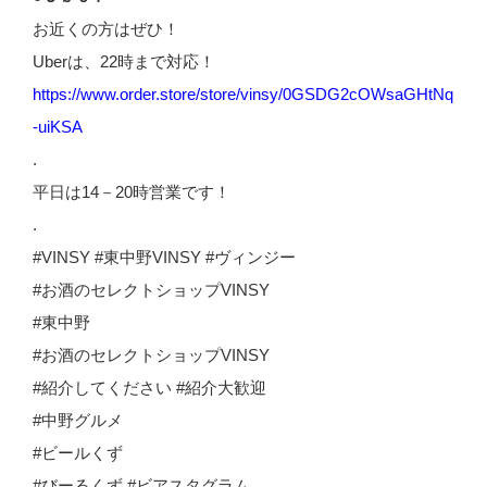
お近くの方はぜひ！
Uberは、22時まで対応！
https://www.order.store/store/vinsy/0GSDG2cOWsaGHtNq
-uiKSA
.
平日は14－20時営業です！
.
#VINSY #東中野VINSY #ヴィンジー
#お酒のセレクトショップVINSY
#東中野
#お酒のセレクトショップVINSY
#紹介してください #紹介大歓迎
#中野グルメ
#ビールくず
#びーるくず #ビアスタグラム