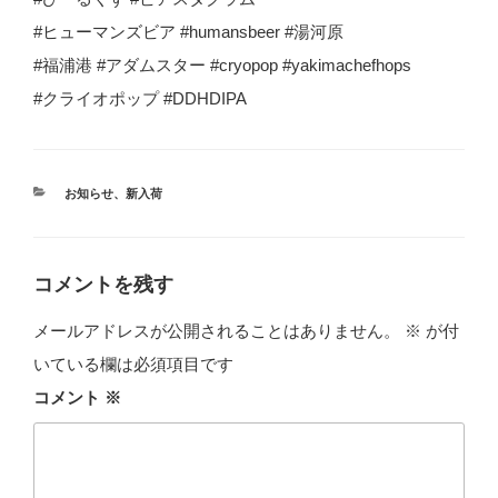
#ヒューマンズビア #humansbeer #湯河原
#福浦港 #アダムスター #cryopop #yakimachefhops
#クライオポップ #DDHDIPA
カ
お知らせ
、
新入荷
テ
ゴ
リ
ー
コメントを残す
メールアドレスが公開されることはありません。
※
が付
いている欄は必須項目です
コメント
※