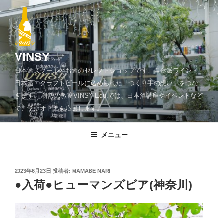
コ
ン
テ
ン
ツ
VINSY
へ
日本酒スクールとお酒のセレクトショップです。自然派ワイン・
ス
日本酒・クラフトビールに込められた「つくり手の想い」をつな
キ
ぎます。 併設の教室VINSY Edu.では、日本酒講座やイベントなど
ッ
で、学ぶオトナを応援します。
プ
メニュー
投
2023年6月23日
投稿者:
MAMABE NARI
稿
●入荷●ヒューマンズビア(神奈川)
日: