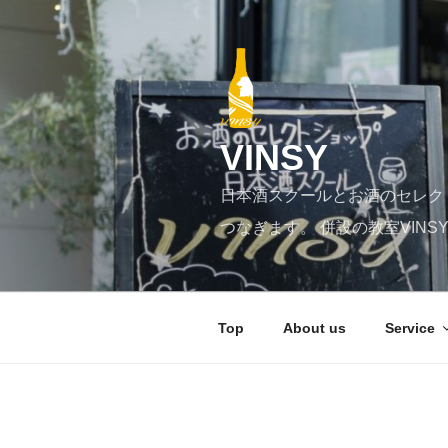
コ
ン
テ
ン
ツ
へ
VINSY
ス
キ
日本酒スクールとお酒のセレク
ッ
プ
つなぎます。 併設の教室VIN
Top
About us
Service