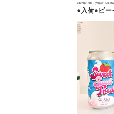
投
2022年8月8日
投稿者:
MAMA
稿
●入荷●ビー
日: