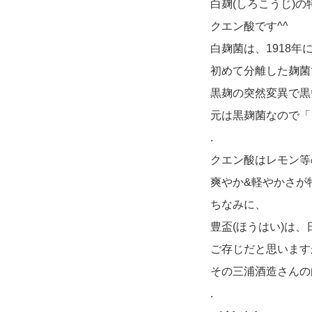
白麹(しろこうじ)の
クエン酸です^^
白麹菌は、1918年
初めて分離した麹菌
黒麹の突然変異で黒
元は黒麹菌なので「
.
クエン酸はレモン等
爽やか&軽やかさが
ちなみに、
豊盃(ほうはい)は
ご存じだと思います
その三浦酒造さんの
.