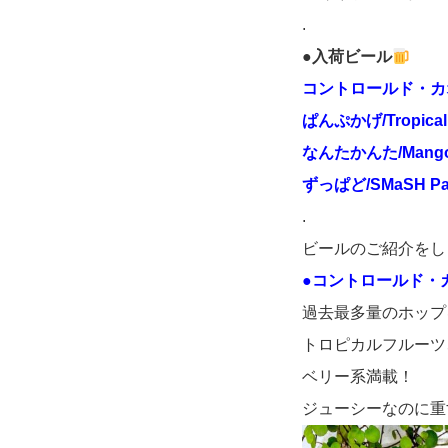
.
●入荷ビール
コントロールド・カオス/
ぱんぷかげ/Tropical 
なんたかんた/Mango
ずっぱど/SMaSH Pal
.
ビールのご紹介をし
●コントロールド・
過去最多量のホップ
トロピカルフルーツ
ベリー系満載！
ジューシーなのに重