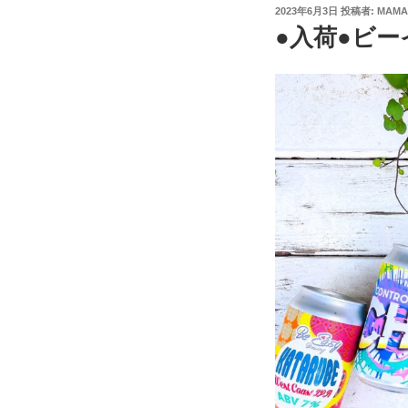
投
2023年6月3日
投稿者:
MAMA
稿
●入荷●ビー
日: