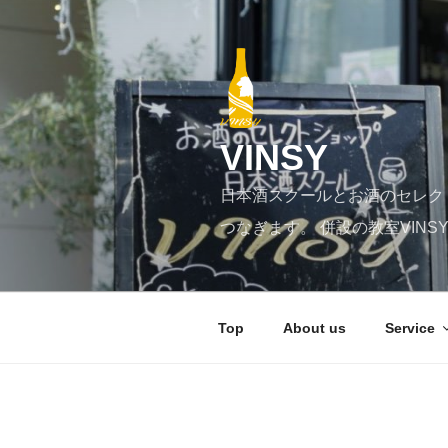
コ
ン
テ
ン
ツ
へ
VINSY
ス
キ
日本酒スクールとお酒のセレク
ッ
プ
つなぎます。 併設の教室VIN
Top
About us
Service