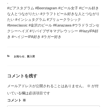
.
#ビアスタグラム #Beerstagram #ビール女子 #ビール好き
な人とつながりたい #クラフトビール好きな人とつながり
たい #インシュタグラム #ブリュークラシック
#brewclassic #金沢のビール #Kanazawa #ウラドラゴンセ
クシーヘイズ #リバイブザキマグレウッシー #HazyIPA好
き #ヘイジーIPA好き #ラガー好き
カ
お知らせ
、
新入荷
テ
ゴ
リ
ー
コメントを残す
メールアドレスが公開されることはありません。
※
が付
いている欄は必須項目です
コメント
※