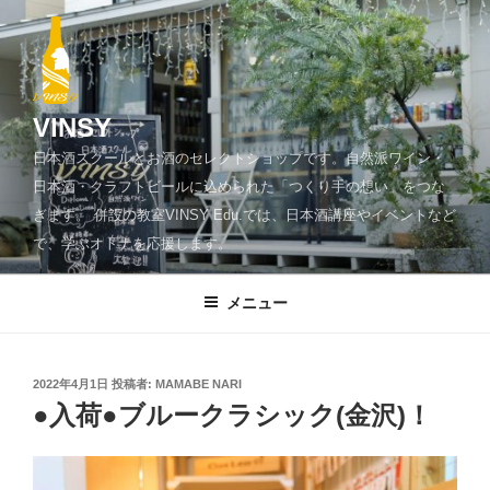
コ
ン
テ
ン
ツ
VINSY
へ
日本酒スクールとお酒のセレクトショップです。自然派ワイン・
ス
日本酒・クラフトビールに込められた「つくり手の想い」をつな
キ
ぎます。 併設の教室VINSY Edu.では、日本酒講座やイベントなど
ッ
で、学ぶオトナを応援します。
プ
メニュー
投
2022年4月1日
投稿者:
MAMABE NARI
稿
●入荷●ブルークラシック(金沢)！
日: