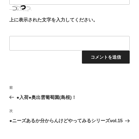
上に表示された文字を入力してください。
投
前
前
稿
の
●入荷●奥出雲葡萄園(島根)！
ナ
投
ビ
稿
次
次
ゲ
の
●ニーズあるか分からんけどやってみるシリーズvol.15
投
ー
稿
シ