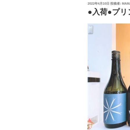
投
2022年4月10日
投稿者:
MAM
稿
●入荷●プ
日: