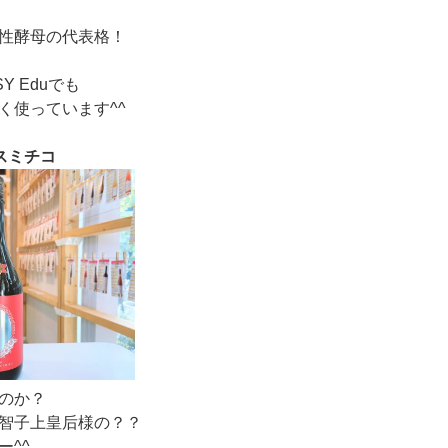
性酵母の代表格！
Y Eduでも
く使っています^^
スミチコ
のか？
智子上皇后様の？？
ー^^