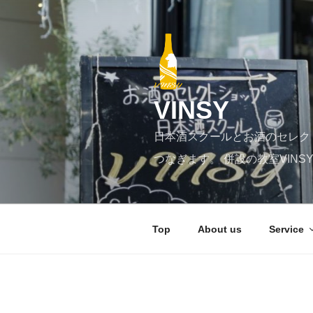
コ
ン
テ
ン
ツ
へ
VINSY
ス
キ
日本酒スクールとお酒のセレク
ッ
プ
つなぎます。 併設の教室VIN
Top
About us
Service