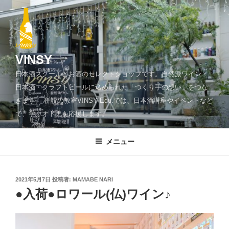
コ
ン
テ
ン
ツ
VINSY
へ
日本酒スクールとお酒のセレクトショップです。自然派ワイン・
ス
日本酒・クラフトビールに込められた「つくり手の想い」をつな
キ
ぎます。 併設の教室VINSY Edu.では、日本酒講座やイベントなど
ッ
で、学ぶオトナを応援します。
プ
メニュー
投
2021年5月7日
投稿者:
MAMABE NARI
稿
●入荷●ロワール(仏)ワイン♪
日: